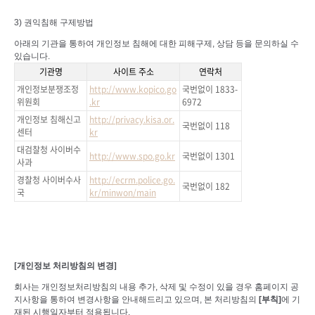
3)
권익침해 구제방법
아래의 기관을 통하여 개인정보 침해에 대한 피해구제
,
상담 등을 문의하실 수
있습니다
.
기관명
사이트 주소
연락처
개인정보분쟁조정
http://www.kopico.go
국번없이
1833-
위원회
.kr
6972
개인정보 침해신고
http://privacy.kisa.or.
국번없이
118
센터
kr
대검찰청 사이버수
http://www.spo.go.kr
국번없이
1301
사과
경찰청 사이버수사
http://ecrm.police.go.
국번없이
182
국
kr/minwon/main
[
개인정보 처리방침의 변경
]
회사는 개인정보처리방침의 내용 추가
,
삭제 및 수정이 있을 경우 홈페이지 공
지사항을 통하여 변경사항을 안내해드리고 있으며
,
본 처리방침의
[
부칙
]
에 기
재된 시행일자부터 적용됩니다
.