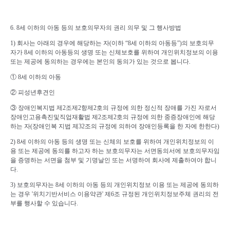
6. 8
세 이하의 아동 등의 보호의무자의 권리 의무 및 그 행사방법
1) 회사는 아래의 경우에 해당하는 자
(
이하
“8
세 이하의 아동등
”)
의 보호의무
자가
8
세 이하의 아동등의 생명 또는 신체보호를 위하여 개인위치정보의 이용
또는 제공에 동의하는 경우에는 본인의 동의가 있는 것으로 봅니다
.
① 8
세 이하의 아동
② 피성년후견인
③
장애인복지법 제
2
조제
2
항제
2
호의 규정에 의한 정신적 장애를 가진 자로서
장애인고용촉진및직업재활법 제
2
조제
2
호의 규정에 의한 중증장애인에 해당
하는 자
(
장애인복 지법 제
32
조의 규정에 의하여 장애인등록을 한 자에 한한다
)
2) 8
세 이하의 아동 등의 생명 또는 신체의 보호를 위하여 개인위치정보의 이
용 또는 제공에 동의를 하고자 하는 보호의무자는 서면동의서에 보호의무자임
을 증명하는 서면을 첨부 및 기명날인 또는 서명하여 회사에 제출하여야 합니
다
.
3) 보호의무자는
8
세 이하의 아동 등의 개인위치정보 이용 또는 제공에 동의하
는 경우 '위치기반서비스 이용약관'
제6조 규정된 개인위치정보주체 권리의 전
부를 행사할 수 있습니다
.