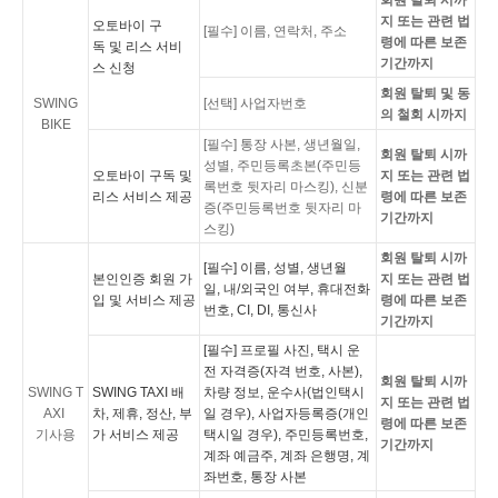
회원 탈퇴 시까
지 또는 관련 법
오토바이 구
[필수] 이름, 연락처, 주소
령에 따른 보존
독 및 리스 서비
기간까지
스 신청
회원 탈퇴 및 동
SWING
[선택] 사업자번호
의 철회 시까지
BIKE
[필수] 통장 사본, 생년월일,
회원 탈퇴 시까
성별, 주민등록초본(주민등
오토바이 구독 및
지 또는 관련 법
록번호 뒷자리 마스킹), 신분
리스 서비스 제공
령에 따른 보존
증(주민등록번호 뒷자리 마
기간까지
스킹)
회원 탈퇴 시까
[필수] 이름, 성별, 생년월
본인인증 회원 가
지 또는 관련 법
일, 내/외국인 여부, 휴대전화
입 및 서비스 제공
령에 따른 보존
번호, CI, DI, 통신사
기간까지
[필수] 프로필 사진, 택시 운
전 자격증(자격 번호, 사본),
회원 탈퇴 시까
SWING T
SWING TAXI 배
차량 정보, 운수사(법인택시
지 또는 관련 법
AXI
차, 제휴, 정산, 부
일 경우), 사업자등록증(개인
령에 따른 보존
기사용
가 서비스 제공
택시일 경우), 주민등록번호,
기간까지
계좌 예금주, 계좌 은행명, 계
좌번호, 통장 사본