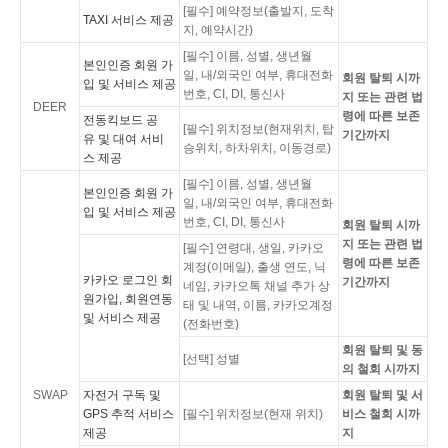
[필수] 예약정보(출발지, 도착
TAXI 서비스 제공
지, 예약시간)
[필수] 이름, 성별, 생년월
본인인증 회원 가
일, 내/외국인 여부, 휴대전화
회원 탈퇴 시까
입 및 서비스 제공
번호, CI, DI, 통신사
지 또는 관련 법
DEER
령에 따른 보존
전동킥보드 공
[필수] 위치정보(현재위치, 탑
기간까지
유 및 대여 서비
승위치, 하차위치, 이동경로)
스 제공
[필수] 이름, 성별, 생년월
본인인증 회원 가
일, 내/외국인 여부, 휴대전화
입 및 서비스 제공
번호, CI, DI, 통신사
회원 탈퇴 시까
지 또는 관련 법
[필수] 연령대, 생일, 카카오
령에 따른 보존
계정(이메일), 출생 연도, 닉
카카오 로그인 회
기간까지
네임, 카카오톡 채널 추가 상
원가입, 회원연동
태 및 내역, 이름, 카카오계정
및 서비스 제공
(전화번호)
회원 탈퇴 및 동
[선택] 성별
의 철회 시까지
SWAP
자전거 구독 및
회원 탈퇴 및 서
GPS 추적 서비스
[필수] 위치정보(현재 위치)
비스 철회 시까
제공
지