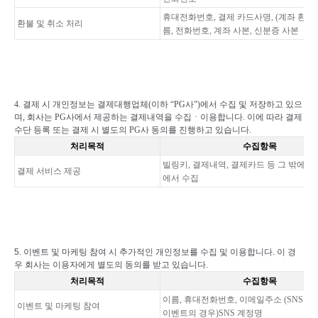
휴대전화번호
,
결제 카드사명
, (
계좌 환불
환불 및 취소 처리
름
,
전화번호
,
계좌 사본
,
신분증 사본
4.
결제 시 개인정보는 결제대행업체
(
이하
“PG
사
”)
에서 수집 및 저장하고 있으
며
,
회사는
PG
사에서 제공하는 결제내역을 수집
ㆍ
이용합니다
.
이에 따라 결제
수단 등록 또는 결제 시 별도의
PG
사 동의를 진행하고 있습니다
.
처리목적
수집항목
빌링키
,
결제내역
, 결제카드 등
그 밖에 
결제 서비스 제공
에서 수집
5.
이벤트 및 마케팅 참여 시 추가적인 개인정보를 수집 및 이용합니다
.
이 경
우 회사는 이용자에게 별도의 동의를 받고 있습니다
.
처리목적
수집항목
이름
,
휴대전화번호
,
이메일주소
(SNS
를 
이벤트 및 마케팅 참여
이벤트의 경우
)SNS
계정명