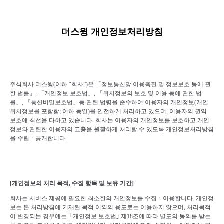
본문 바로가기
더스윙 개인정보처리방침
주식회사 더스윙
(
이하
“
회사
”)
은 「정보통신망 이용촉진 및 정보보호 등에 관
한 법률」
,
「개인정보 보호법」
,
「위치정보의 보호 및 이용 등에 관한 법
률」
,
「통신비밀보호법」등 관련 법령을 준수하여 이용자의 개인정보
(
개인
위치정보를 포함함
;
이하 동일
)
를 안전하게 처리하고 있으며
,
이용자의 권익
보호에 최선을 다하고 있습니다
.
회사는 이용자의 개인정보를 보호하고 개인
정보와 관련한 이용자의 고충을 원활하게 처리할 수 있도록 개인정보처리방침
을 수립
ㆍ
공개합니다
.
[
개인정보의 처리 목적
,
수집 항목 및 보유 기간
]
회사는 서비스 제공에 필요한 최소한의 개인정보를 수집
ㆍ
이용합니다
.
개인정
보는 본 처리방침에 기재된 목적 이외의 용도로는 이용하지 않으며
,
처리목적
이 변경되는 경우에는
｢
개인정보
보호법
｣
제
18
조에 따라 별도의 동의를 받는