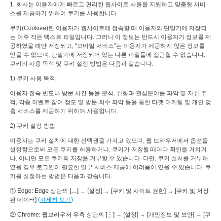
1. 회사는 이용자에게 빠르고 편리한 웹사이트 사용을 지원하고 맞춤형 서비
스를 제공하기 위하여 쿠키를 사용합니다.
쿠키(Cookiee)란 이용자가 웹사이트에 접속할 때 이용자의 단말기에 저장되
는 아주 작은 텍스트 파일입니다. 그러나 이 정보는 반드시 이용자가 정보를 제
공하였을 때만 저장되고, “모바일 서비스”는 이용자가 제공하지 않은 정보를
얻을 수 없으며, 단말기에 저장되어 있는 다른 파일들에 접근할 수 없습니다.
쿠키의 사용 목적 및 쿠키 설정 방법은 다음과 같습니다.
1) 쿠키 사용 목적
이용자 접속 빈도나 방문 시간 등을 분석, 취향과 관심분야를 파악 및 자취 추
적, 각종 이벤트 참여 정도 및 방문 회수 파악 등을 통한 타겟 마케팅 및 개인 맞
춤 서비스를 제공하기 위하여 사용합니다.
2) 쿠키 설정 방법
이용자는 쿠키 설치에 대한 선택권을 가지고 있으며, 웹 브라우저에서 옵션을
설정함으로써 모든 쿠키를 허용하거나, 쿠키가 저장될 때마다 확인을 거치거
나, 아니면 모든 쿠키의 저장을 거부할 수 있습니다. 다만, 쿠키 설치를 거부하
였을 경우 로그인이 필요한 일부 서비스 제공에 어려움이 있을 수 있습니다. 쿠
키를 설정하는 방법은 다음과 같습니다.
① Edge: Edge 상단의 […] → [설정] → [쿠키 및 사이트 권한] → [쿠키 및 저장
된 데이터]
(
자세히 보기
)
② Chrome: 웹브라우저 우측 상단의 [⋮] → [설정] → [개인정보 및 보안] → [쿠