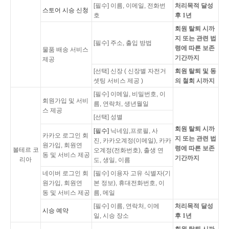
[필수] 이름, 이메일, 전화번
처리목적 달성
스토어 시승 신청
호
후 1년
회원 탈퇴 시까
지 또는 관련 법
[필수] 주소, 출입 방법
령에 따른 보존
물품 배송 서비스
기간까지
제공
[선택] 신장 ( 신장별 자전거
회원 탈퇴 및 동
셋팅 서비스 제공 )
의 철회 시까지
[필수] 이메일, 비밀번호, 이
회원가입 및 서비
름, 연락처, 생년월일
스 제공
[선택] 성별
회원 탈퇴 시까
[필수]
닉네임,프로필, 사
카카오 로그인 회
지 또는 관련 법
진, 카카오계정(이메일), 카카
원가입, 회원연
령에 따른 보존
볼테르 코
오계정(전화번호), 출생 연
동 및 서비스 제공
기간까지
리아
도, 생일, 이름
네이버 로그인 회
[필수] 이용자 고유 식별자(기
원가입, 회원연
본 정보), 휴대전화번호, 이
동 및 서비스 제공
름, 메일
[필수] 이름, 연락처, 이메
처리목적 달성
시승 예약
일, 시승 장소
후 1년