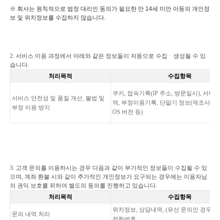
※ 회사는 원칙적으로 법정 대리인 동의가 필요한 만 14세 미만 아동의 개인정
보 및 위치정보를 수집하지 않습니다.
2.
서비스 이용 과정에서 아래와 같은 정보들이 자동으로 수집
ㆍ
생성될 수 있
습니다
.
처리목적
수집항목
쿠키
,
접속기록
(IP
주소
,
방문일시
),
서비스
서비스 안전성 및 품질 개선
,
불법 및
역
,
부정이용기록
,
단말기 정보
(
제조사
,
모
부정 이용 방지
OS
버전 등
)
3.
고객 문의를 이용하시는 경우 다음과 같이 부가적인 정보들이 수집될 수 있
으며
,
계좌 환불 시와 같이 추가적인 개인정보가 요구되는 경우에는 이용자님
의 권익 보호를 위하여 별도의 동의를 진행하고 있습니다
.
처리목적
수집항목
위치정보
,
상담내역
, (
유선 문의인 경우
)
통
문의 내역 처리
전화번호