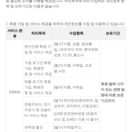
등 필요한 조치를 이행할 예정입니다
.
처리목적에 따라 수집하는 개인정보 항
목 및 보유기간은 다음과 같습니다
.
1.
회원 가입 및 서비스 제공을 위하여 개인정보를 수집 및 이용하고 있습니다
.
서비스 분
처리목적
수집항목
보유기간
류
[필수] 이름, 성별, 생년월
본인인증 회원 가
일, 내/외국인 여부, 휴대전화
입 및 서비스 제공
번호, CI, DI, 통신사
구글 로그인 회원
[필수] 이름, 이메일, 프로
가입, 회원연
필 사진
동 및 서비스 제공
애플 로그인 회원
회원 탈퇴 시까
가입, 회원연
[필수] 이름, 이메일
지 또는 관련 법
SWING
동 및 서비스 제공
령에 따른 보존
[필수] 위치정보(현재위치, 탑
기간까지
전동킥보드, 전기
승위치, 하차위치, 이동경로)
자전거 등 모빌리
[선택] 운전면허번호 (전동킥
티 서비스 제공
보드 및 모페드 이용 시 필수)
대학생 할인
[필수] 이메일주소