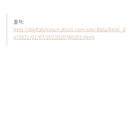
출처:
http://digitalchosun.dizzo.com/site/data/html_d
ir/2022/02/07/2022020780201.html