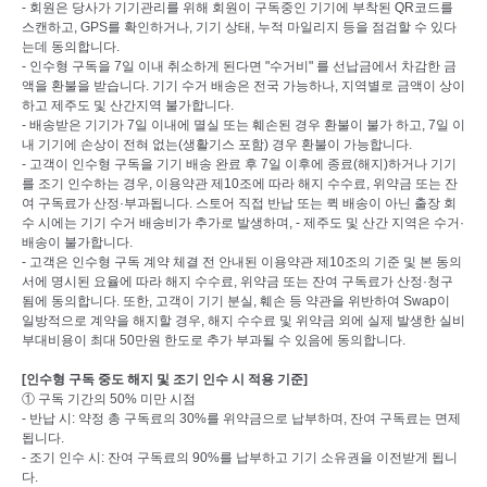
- 회원은 당사가 기기관리를 위해 회원이 구독중인 기기에 부착된 QR코드를
스캔하고, GPS를 확인하거나, 기기 상태, 누적 마일리지 등을 점검할 수 있다
는데 동의합니다.
- 인수형 구독을 7일 이내 취소하게 된다면 "수거비" 를 선납금에서 차감한 금
액을 환불을 받습니다. 기기 수거 배송은 전국 가능하나, 지역별로 금액이 상이
하고 제주도 및 산간지역 불가합니다.
- 배송받은 기기가 7일 이내에 멸실 또는 훼손된 경우 환불이 불가 하고, 7일 이
내 기기에 손상이 전혀 없는(생활기스 포함) 경우 환불이 가능합니다.
- 고객이 인수형 구독을 기기 배송 완료 후 7일 이후에 종료(해지)하거나 기기
를 조기 인수하는 경우, 이용약관 제10조에 따라 해지 수수료, 위약금 또는 잔
여 구독료가 산정·부과됩니다. 스토어 직접 반납 또는 퀵 배송이 아닌 출장 회
수 시에는 기기 수거 배송비가 추가로 발생하며, - 제주도 및 산간 지역은 수거·
배송이 불가합니다.
- 고객은 인수형 구독 계약 체결 전 안내된 이용약관 제10조의 기준 및 본 동의
서에 명시된 요율에 따라 해지 수수료, 위약금 또는 잔여 구독료가 산정·청구
됨에 동의합니다. 또한, 고객이 기기 분실, 훼손 등 약관을 위반하여 Swap이
일방적으로 계약을 해지할 경우, 해지 수수료 및 위약금 외에 실제 발생한 실비
부대비용이 최대 50만원 한도로 추가 부과될 수 있음에 동의합니다.
[인수형 구독 중도 해지 및 조기 인수 시 적용 기준]
① 구독 기간의 50% 미만 시점
- 반납 시: 약정 총 구독료의 30%를 위약금으로 납부하며, 잔여 구독료는 면제
됩니다.
- 조기 인수 시: 잔여 구독료의 90%를 납부하고 기기 소유권을 이전받게 됩니
다.